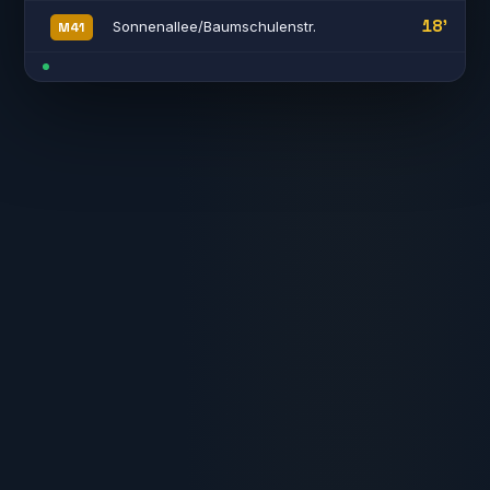
18'
Sonnenallee/Baumschulenstr.
M41