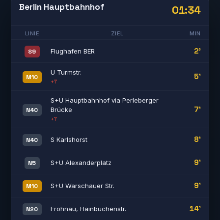
Berlin Hauptbahnhof
01:34
LINIE
ZIEL
MIN
2'
Flughafen BER
S9
U Turmstr.
5'
M10
+1'
S+U Hauptbahnhof via Perleberger
7'
Brücke
N40
+1'
8'
S Karlshorst
N40
9'
S+U Alexanderplatz
N5
9'
S+U Warschauer Str.
M10
14'
Frohnau, Hainbuchenstr.
N20